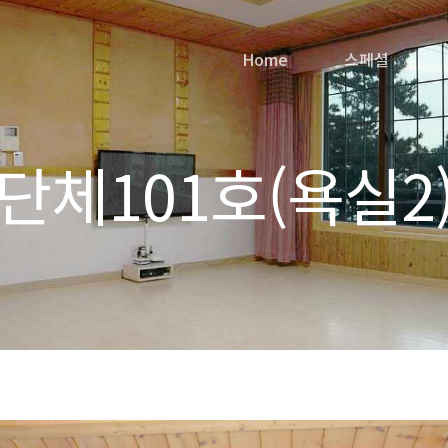
Home
스페셜
단체101호(욕실2