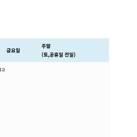
주말
금요일
(토,공휴일 전일)
참고