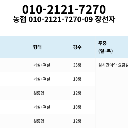
010-2121-7270
농협 010-2121-7270-09 장선자
주중
형태
평수
(일~목)
거실+객실
35평
실시간예약 요금
거실+객실
18평
원룸형
12평
거실+객실
18평
원룸형
12평