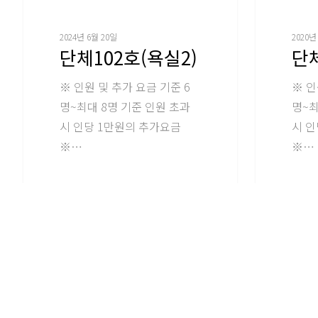
2024년 6월 20일
2020년
단체102호(욕실2)
단체
※ 인원 및 추가 요금 기준 6
※ 인
명~최대 8명 기준 인원 초과
명~최
시 인당 1만원의 추가요금
시 인
※…
※…
smenth
smenth