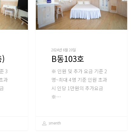
2024년 6월 20일
)
B동103호
준 3
※ 인원 및 추가 요금 기준 2
 초과
명~최대 4명 기준 인원 초과
요금
시 인당 1만원의 추가요금
※…
smenth