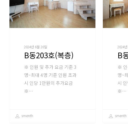
2024년 6월 20일
2024년
B동203호(복층)
B동
※ 인원 및 추가 요금 기준 3
※ 인
명~최대 4명 기준 인원 초과
명~최
시 인당 1만원의 추가요금
시 인
※…
※…
smenth
smenth