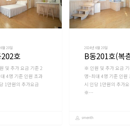
 6월 20일
2024년 6월 20일
202호
B동201호(복층
원 및 추가 요금 기준 2
※ 인원 및 추가 요금 기
대 4명 기준 인원 초과
명~최대 4명 기준 인원
당 1만원의 추가요금
시 인당 1만원의 추가
※…
smenth