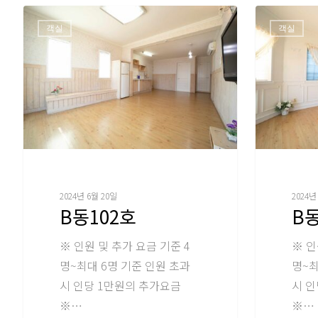
객실
객실
2024년 6월 20일
2024년
B동102호
B동
※ 인원 및 추가 요금 기준 4
※ 인
명~최대 6명 기준 인원 초과
명~최
시 인당 1만원의 추가요금
시 인
※…
※…