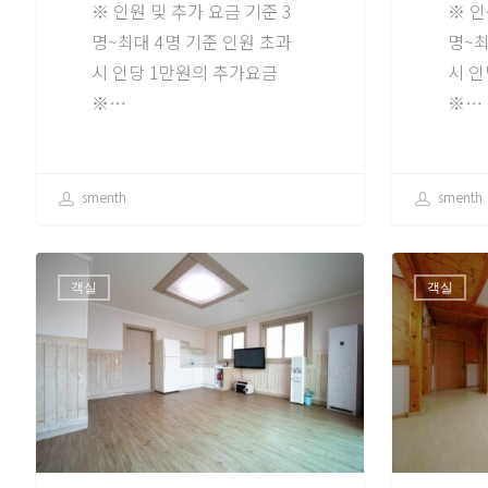
※ 인원 및 추가 요금 기준 3
※ 인
명~최대 4명 기준 인원 초과
명~최
시 인당 1만원의 추가요금
시 인
※…
※…
smenth
smenth
객실
객실